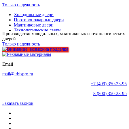
Только надежность
Холодильные двери
Противопожарные двери
Маятниковые двери
Технологические двери
Производство холодильных, маятниковых и технологических
Скоростные рулонные ворота
дверей
Тандемы
Только надежность
Шлюзовое исполнение
Камеры шоковой заморозки
Холодильные камеры
Спиральные конвейеры
Email
Защитные элементы
Пленочные завесы
mail@irbispro.ru
Клапаны для овощехранилищ
Запчасти
+7 (499) 350-23-95
8 (800) 350-23-95
Объекты
Заказать звонок
Комплекс услуг
Для проектировщиков
Инструкции
Сертификаты
Контакты