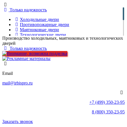
Только надежность
Холодильные двери
Противопожарные двери
Маятниковые двери
Технологические двери
Производство холодильных, маятниковых и технологических
Скоростные рулонные ворота
дверей
Тандемы
Только надежность
Шлюзовое исполнение
Камеры шоковой заморозки
Холодильные камеры
Спиральные конвейеры
Защитные элементы
Email
Пленочные завесы
Клапаны для овощехранилищ
mail@irbispro.ru
Запчасти
+7 (499) 350-23-95
Объекты
Комплекс услуг
8 (800) 350-23-95
Для проектировщиков
Инструкции
Заказать звонок
Сертификаты